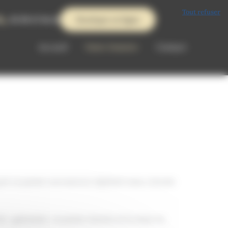
Tout refuser
02 99 47 84 42
Boutique en ligne
Accueil
Notre histoire
Contact
nçoit ce panier normand en répétant avec minutie
t « galvanisé », le panier d’antan et la resse ne