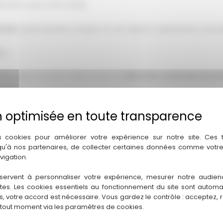
ication que notre atelier.
ement
, après plusieurs étapes et ceci depuis 3 générations, de pèr
ion…
’offre que nous leur faisons avec la
fabrication artisanale de pan
casse », qui nous a fait confiance pour son panier « pique-nique »
s cookies pour améliorer votre expérience sur notre site. Ces
 qu'à nos partenaires, de collecter certaines données comme votre
dès à présent
notre boutique en ligne
.
vigation.
servent à personnaliser votre expérience, mesurer notre audien
ntes. Les cookies essentiels au fonctionnement du site sont autom
es, votre accord est nécessaire. Vous gardez le contrôle : acceptez, 
 tout moment via les paramètres de cookies.