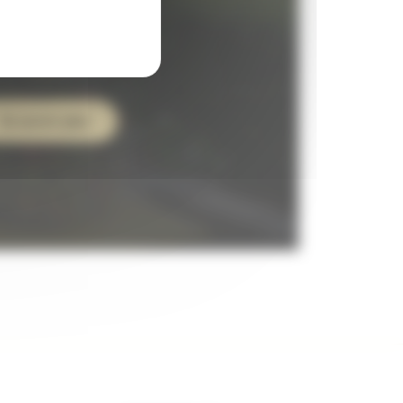
nier d’antan revisité
En savoir plus