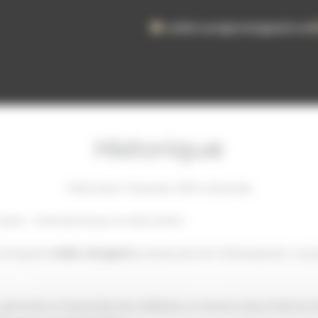
atelier.aertgeerts@gmail.com
Historique
Fabrication française, 100% artisanale
à pied – Intemporel pour la décoration
entreprise
Atelier Aertgeerts
, située près de Châteaubriant, co
lvanisé à chaud dans les tréfileries, et devenu alors fil de fer di