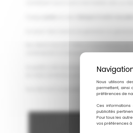
connaissent aucun autre intermédiaire dans sa fabr
Chaque
panier
est alors
fabriqué
à l’unité manuell
Un savoir-faire transmis de génération en générat
Nos clients nous sont fidèles et reconnaissants de l
contemporain et intemporel.
Sa qualité a été reconnue par l’entreprise « Alain Du
du Casino de Monaco, en 2013 !
Nous utilisons de
permettent, ainsi
Pour découvrir un peu plus nos paniers, consultez 
préférences de na
Ces informations 
publicités pertine
Pour tous les autr
vos préférences à