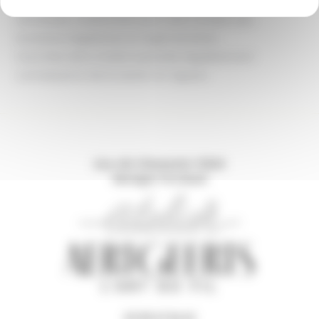
Les dispositions sont actualisées chaque fois que
nécessaire, notamment pour tenir compte des
évolutions législatives et réglementaires.
Vous êtes donc invités à prendre régulièrement
connaissance de la version en vigueur.
Lieu-dit L'Hommelet 35640
Martigné-Ferchaud
02 99 47 84 42