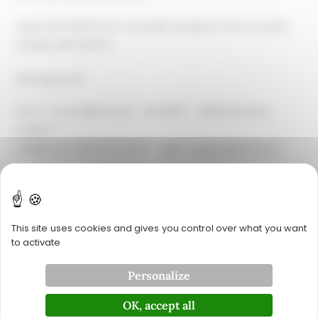
Aude AERTGEERTS en sa qualité de gérant de la société
ATELIER AERTGEERTS
Hébergement
OVH – 2 rue Kellermann – BP 80157 – 59053 Roubaix
Cedex 1
Téléphone : 08 20 32 03 63 – Mail : support@ovh.com
Conception et création
Horizon – 12 rue Louis Courtois de Viçose – Porte Sud –
This site uses cookies and gives you control over what you want
31100 Toulouse
to activate
Téléphone : 05 34 60 10 83 – Mail : contact@hrz.fr
Personalize
Mise à jour
OK, accept all